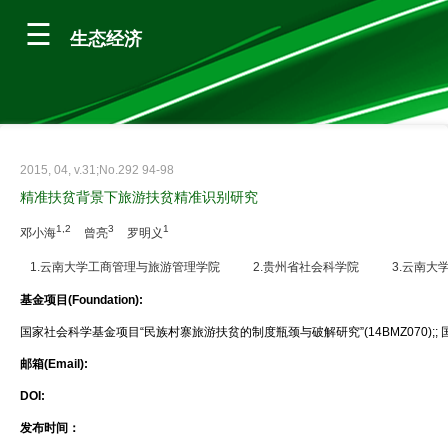
生态经济
2015, 04, v.31;No.292 94-98
精准扶贫背景下旅游扶贫精准识别研究
1,2
3
1
邓小海
曾亮
罗明义
1.云南大学工商管理与旅游管理学院
2.贵州省社会科学院
3.云南
基金项目(Foundation):
国家社会科学基金项目“民族村寨旅游扶贫的制度瓶颈与破解研究”(14BMZ070);; 
邮箱(Email):
DOI:
发布时间：